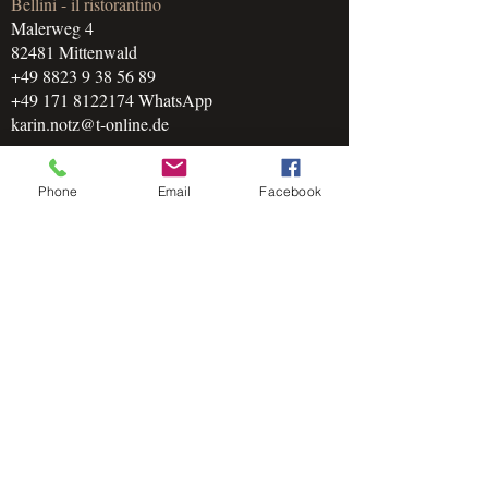
Bellini - il ristorantino
Malerweg 4
82481 Mittenwald
+49 8823 9 38 56 89
+49 171 8122174
WhatsApp
karin.notz@t-online.de
Home
Phone
Email
Facebook
Hier finden Sie uns!
Unsere Geschichte
Speisekarte
Bilder
Kontakt & Reservierung
Impressum
© 2021 Restaurant Bellini . Optimiert von
Vogelfrei-Solutions